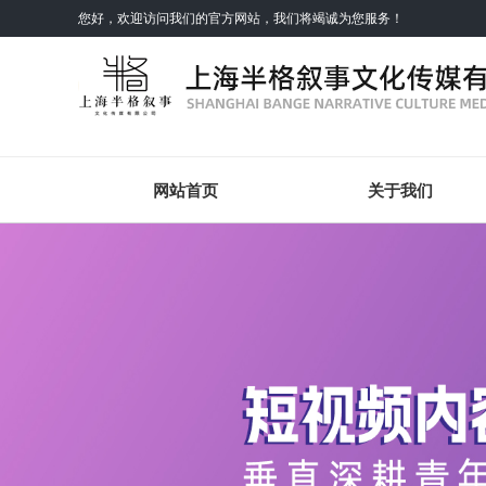
您好，欢迎访问我们的官方网站，我们将竭诚为您服务！
网站首页
关于我们